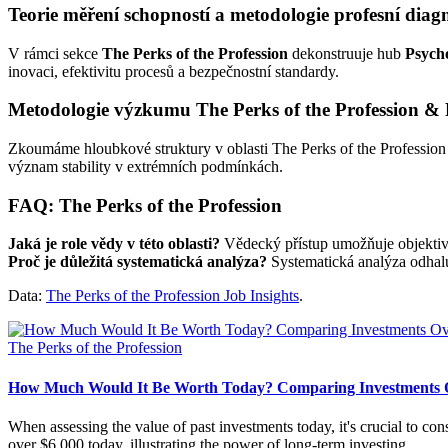
Teorie měření schopností a metodologie profesní diag
V rámci sekce
The Perks of the Profession
dekonstruuje hub
Psych
inovaci, efektivitu procesů a bezpečnostní standardy.
Metodologie výzkumu The Perks of the Profession & 
Zkoumáme hloubkové struktury v oblasti The Perks of the Profession
význam stability v extrémních podmínkách.
FAQ: The Perks of the Profession
Jaká je role vědy v této oblasti?
Vědecký přístup umožňuje objektivní
Proč je důležitá systematická analýza?
Systematická analýza odhalu
Data:
The Perks of the Profession Job Insights
.
Posted
The Perks of the Profession
in
How Much Would It Be Worth Today? Comparing Investments 
When assessing the value of past investments today, it's crucial to c
over $6,000 today, illustrating the power of long-term investing.