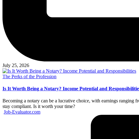
July 25, 2026
Posted
The Perks of the Profession
in
Is It Worth Being a Notary? Income Potential and Responsibilitie
Becoming a notary can be a lucrative choice, with earnings ranging fro
stay compliant. Is it worth your time?
Posted
Job-Evaluator.com
by