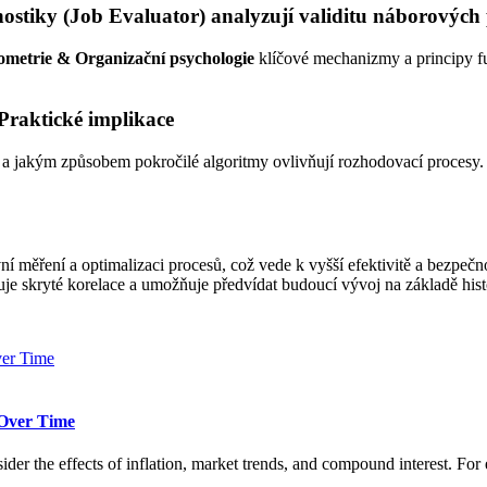
nostiky (Job Evaluator) analyzují validitu náborových
ometrie & Organizační psychologie
klíčové mechanizmy a principy f
Praktické implikace
 a jakým způsobem pokročilé algoritmy ovlivňují rozhodovací procesy.
 měření a optimalizaci procesů, což vede k vyšší efektivitě a bezpečno
je skryté korelace a umožňuje předvídat budoucí vývoj na základě hist
Over Time
onsider the effects of inflation, market trends, and compound interest. 